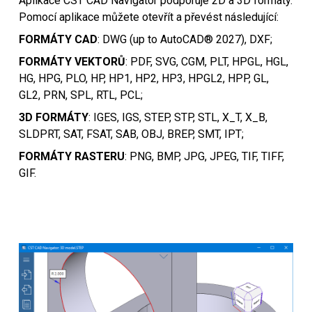
Aplikace CST CAD Navigator podporuje 2D a 3D formáty.
Pomocí aplikace můžete otevřít a převést následující:
FORMÁTY CAD
: DWG (up to AutoCAD® 2027), DXF;
FORMÁTY VEKTORŮ
: PDF, SVG, CGM, PLT, HPGL, HGL,
HG, HPG, PLO, HP, HP1, HP2, HP3, HPGL2, HPP, GL,
GL2, PRN, SPL, RTL, PCL;
3D FORMÁTY
: IGES, IGS, STEP, STP, STL, X_T, X_B,
SLDPRT, SAT, FSAT, SAB, OBJ, BREP, SMT, IPT;
FORMÁTY RASTERU
: PNG, BMP, JPG, JPEG, TIF, TIFF,
GIF.