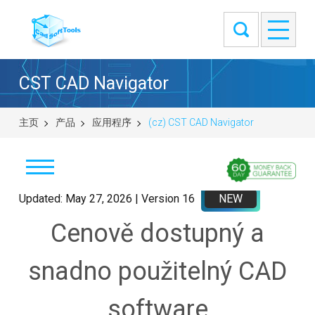
CST CAD Navigator
主页
产品
应用程序
(cz) CST CAD Navigator
Stáhnout
Updated: May 27, 2026 | Version 16
NEW
Cenově dostupný a
Windows (64-bit)
macOS (universal DMG)
snadno použitelný CAD
Linux (.tar.gz 64-bit)
Linux (.deb 64-bit)
software
Linux (.rpm 64-bit)