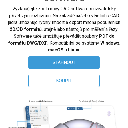
Vyzkoušejte zcela nový CAD software s uživatelsky
Koupit
přívětivým rozhraním. Na základě našeho vlastního CAD
jádra umožňuje rychlý import a export mnoha populárních
Položit otázku
2D/3D formátů
, stejně jako nástrojů pro měření a řezy.
Recenze zákazníků
Software také umožňuje převádět soubory
PDF do
formátu DWG/DXF
. Kompatibilní se systémy
Windows
,
Nápověda
macOS
a
Linux
.
EULA
STÁHNOUT
KOUPIT