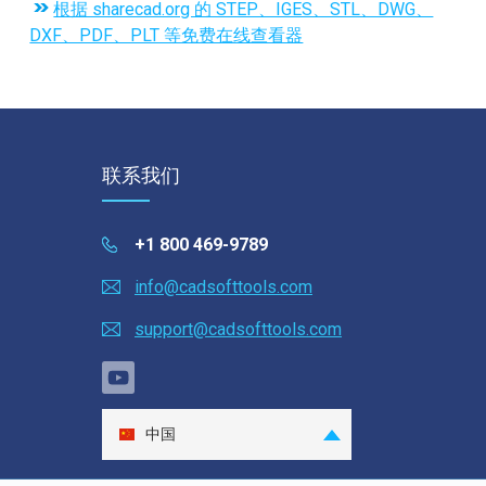
根据 sharecad.org 的 STEP、IGES、STL、DWG、
DXF、PDF、PLT 等免费在线查看器
联系我们
+1 800 469-9789
info@cadsofttools.com
support@cadsofttools.com
中国
English