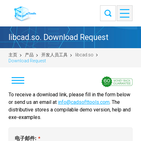
libcad.so. Download Request
主页
产品
开发人员工具
libcad.so
Download Request
Download
To receive a download link, please fill in the form below
or send us an email at
info@cadsofttools.com
. The
购买
distributive stores a compilable demo version, help and
exe-examples.
Ask a question
选择 SDK
电子邮件:
*