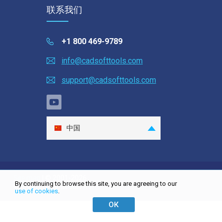
联系我们
选择 SDK
EULA
+1 800 469-9789
info@cadsofttools.com
support@cadsofttools.com
中国
English
Deutsch
Français
Site map
| © 2001-2026
By continuing to browse this site, you are agreeing to our
CADSoftTools. 版权所有。
日本語
use of cookies
.
ОК
Español
Italiano