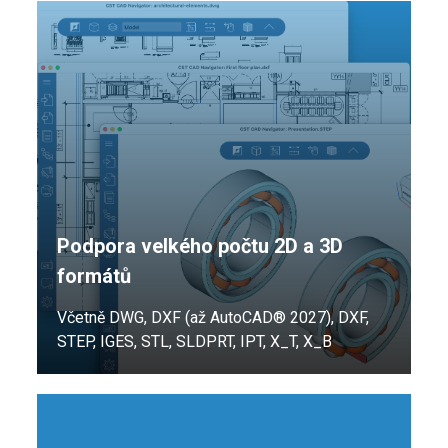
Podpora velkého počtu 2D a 3D
formátů
Včetně DWG, DXF (až AutoCAD® 2027), DXF,
STEP, IGES, STL, SLDPRT, IPT, X_T, X_B