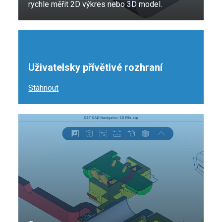
rychle měřit 2D výkres nebo 3D model.
Uživatelsky přívětivé rozhraní
Stáhnout