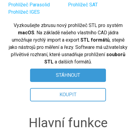
Linux (.rpm 64-bit)
Prohlížeč Parasolid
Prohlížeč SAT
Prohlížeč IGES
Koupit
Vyzkoušejte zbrusu nový prohlížeč STL pro systém
Položit otázku
macOS
. Na základě našeho vlastního CAD jádra
umožňuje rychlý import a export
STL formátů
, stejně
Recenze zákazníků
jako nástrojů pro měření a řezy. Software má uživatelsky
přívětivé rozhraní, které usnadňuje prohlížení
souborů
Nápověda
STL
a dalších formátů.
EULA
STÁHNOUT
KOUPIT
Hlavní funkce