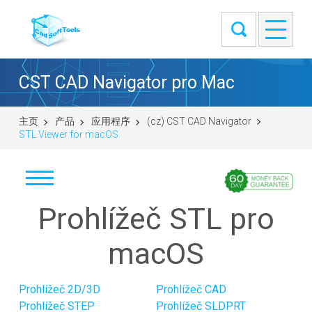
CST CAD Navigator pro Mac
主页
产品
应用程序
(cz) CST CAD Navigator
STL Viewer for macOS
Prohlížeč STL pro
Stáhnout
Windows (64-bit)
macOS
macOS (universal DMG)
Linux (.tar.gz 64-bit)
Prohlížeč 2D/3D
Prohlížeč CAD
Linux (.deb 64-bit)
Prohlížeč STEP
Prohlížeč SLDPRT