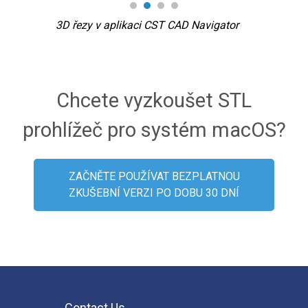
3D řezy v aplikaci CST CAD Navigator
Pa
Chcete vyzkoušet STL
prohlížeč pro systém macOS?
ZAČNĚTE POUŽÍVAT BEZPLATNOU
ZKUŠEBNÍ VERZI PO DOBU 30 DNÍ
Contact Us