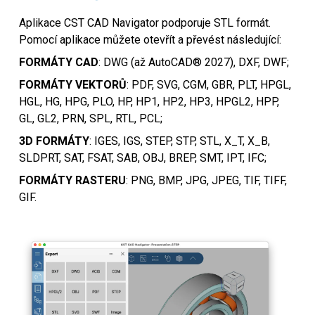
Aplikace CST CAD Navigator podporuje STL formát.
Pomocí aplikace můžete otevřít a převést následující:
FORMÁTY CAD
: DWG (až AutoCAD® 2027), DXF, DWF;
FORMÁTY VEKTORŮ
: PDF, SVG, CGM, GBR, PLT, HPGL,
HGL, HG, HPG, PLO, HP, HP1, HP2, HP3, HPGL2, HPP,
GL, GL2, PRN, SPL, RTL, PCL;
3D FORMÁTY
: IGES, IGS, STEP, STP, STL, X_T, X_B,
SLDPRT, SAT, FSAT, SAB, OBJ, BREP, SMT, IPT, IFC;
FORMÁTY RASTERU
: PNG, BMP, JPG, JPEG, TIF, TIFF,
GIF.