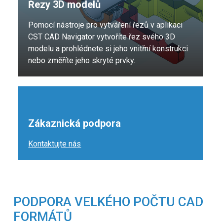
Řezy 3D modelů
Pomocí nástroje pro vytváření řezů v aplikaci
CST CAD Navigator vytvoříte řez svého 3D
modelu a prohlédnete si jeho vnitřní konstrukci
nebo změříte jeho skryté prvky.
Zákaznická podpora
Kontaktujte nás
PODPORA VELKÉHO POČTU CAD
FORMÁTŮ